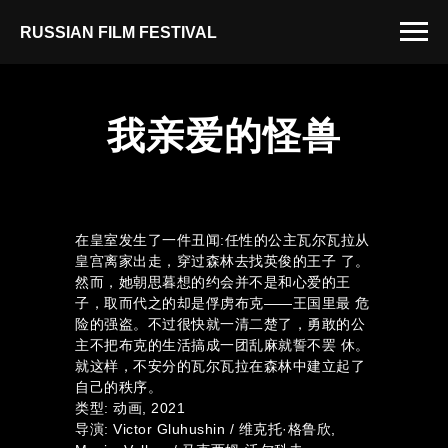
RUSSIAN FILM FESTIVAL
我亲爱的怪兽
在皇室发生了一件丑闻:任性的公主瓦尔瓦拉从
皇宫离家出走，穿过森林去找英俊的王子 了。
然而，她朝思暮想的约会并不是和心爱的王
子，取而代之的却是俘虏布克——王国里最 危
险的强盗。不过很快就一清二楚了，勇敢的公
主不把布克的生活搞成一团乱麻就誓不罢 休。
就这样，不安分的瓦尔瓦拉在森林中建立起了
自己的秩序。
类型: 动画, 2021
导演: Victor Gluhushin / 维克托·格鲁欣,